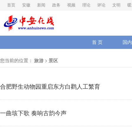
首页
安徽
新闻
政务
视频
理论
评论
文明
暖
首 页
国内
您当前的位置：
旅游
>
景区
合肥野生动物园重启东方白鹳人工繁育
一曲垓下歌 奏响古韵今声