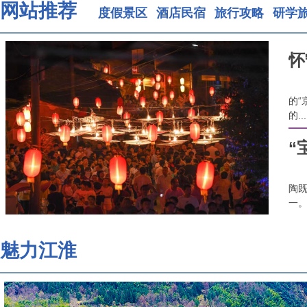
网站推荐
度假景区
酒店民宿
旅行攻略
研学
的“
的...
“
陶
一。.
魅力江淮