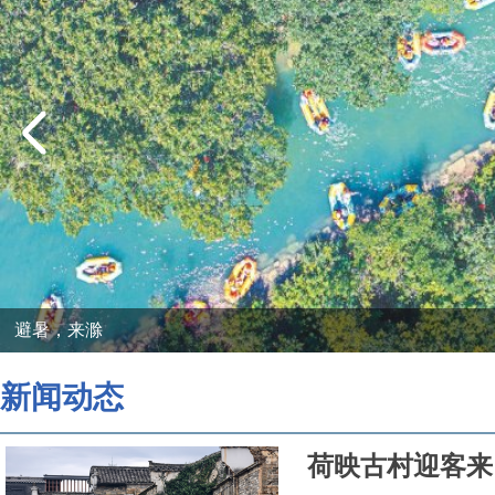
避暑，来滁
新闻动态
荷映古村迎客来