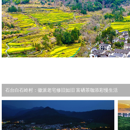
石台白石岭村：徽派老宅修旧如旧 富硒茶咖添彩慢生活