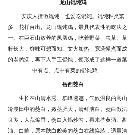
龙山馄饨鸡
安庆人擅做馄饨，也爱吃馄饨。馄饨种类繁
多，花样百出。龙山馄饨鸡，最具代表性的吃法之
一。在巨石山放养的凤凰鸡，吃着野菜、虫草、草
籽长大，鲜味可想而知。文火加热，宽汤慢煮而成
的老鸡汤，再下入手工馄饨，便形成了这样一道菜
中有点、点中有菜的馄饨鸡。
岳西茭白
生长在山清水秀、群峰透迤，气候温良的高山
冷浸田中的茭白，嫩茎肥大，清鲜洁白。茭白做法
良多，大蒜煸香，茭白入锅炒匀，再来些黄酒、酱
油、白糖，原本肤白貌美的茭白在线换装，适量清