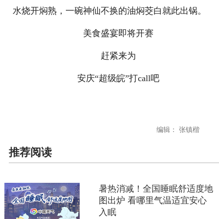
水烧开焖熟，一碗神仙不换的油焖茭白就此出锅。
美食盛宴即将开赛
赶紧来为
安庆“超级皖”打call吧
编辑： 张镇楷
推荐阅读
暑热消减！全国睡眠舒适度地
图出炉 看哪里气温适宜安心
入眠