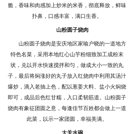
脆，香味和肉感加上炒米的米香，彻底释放，鲜味
扑鼻，口感丰富，满口生香。
山粉圆子烧肉
山粉圆子烧肉是安庆地区家喻户晓的一道地方
特色名菜，采用本地红心山芋粉细致加工成粉末
状，兑以开水快速搅拌和匀，做成大小一致的丸
子，最后将焖涨好的丸子放入红烧肉中利用其汤汁
爆炒，滴入老抽上色，配以葱姜大料、盐小火焖烧
即可，成品后色红甘糯，入口柔韧筋道。山粉圆子
烧肉有象征团圆之意，每逢佳节百姓都会做上一道
此菜，以示一家团圆，幸福美满。
大关水碗