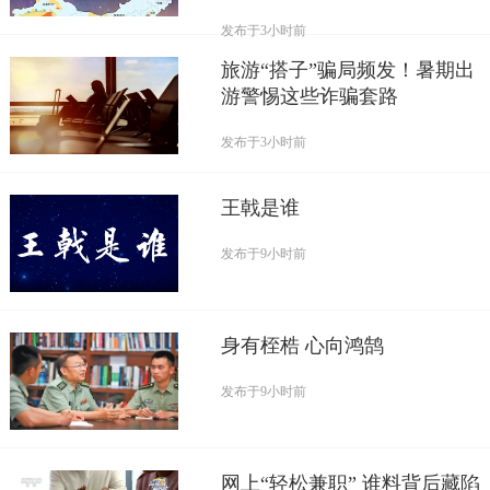
发布于
3小时前
旅游“搭子”骗局频发！暑期出
游警惕这些诈骗套路
发布于
3小时前
王戟是谁
发布于
9小时前
身有桎梏 心向鸿鹄
发布于
9小时前
网上“轻松兼职” 谁料背后藏陷