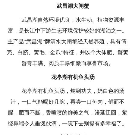
武昌湖大闸蟹
武昌湖自然环境优良，水生动、植物资源丰
富，是长江中下游生态环境保护较好的湖泊之一。
主产品“武昌湖”牌清水大闸蟹经天然养殖，具有'青
壳、白脐、黄毛、金爪”特征，并以个大体肥、蟹黄
蟹膏丰满、肉质丰厚细嫩而享誉市场。
花亭湖有机鱼头汤
花亭湖有机鱼头汤，炖到功夫，奶白色的汤
汁，一口气能喝好几碗，再尝一口鱼肉，鲜而不
腥，肥而不腻，香喷喷的鲜美之气，漫延迂回，萦
绕鼻端令人垂涎欲滴，一碗下去别提有多幸福了。