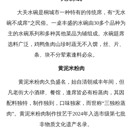
大关水碗是桐城市一种特有的传统席，有“无水
碗不成席”之民俗。一桌丰盛的水碗由30多个品种为
主的水碗系列和多种其他菜品为辅组成。水碗筵席
选料广泛，鸡鸭鱼肉山珍时蔬无不入馔，丝、片、
条、块不分荤素逢料必氽。
黄泥米粉肉
黄泥米粉肉久负盛名，始自清朝咸丰年间，但
凡老街大小酒肆、餐馆，逢席皆必有粉蒸肉，其因
配料独特，制作独到，口味独家，而世称“三独粉蒸
肉”。黄泥米粉肉制作技艺于2024年入选市级第七批
非物质文化遗产名录。