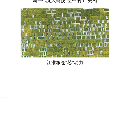
新一代无人驾驶“空中的士”亮相
江淮粮仓“芯”动力