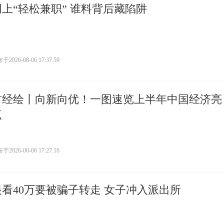
网上“轻松兼职” 谁料背后藏陷阱
布于
2026-08-06 17:37:59
财经绘丨向新向优！一图速览上半年中国经济亮
点
布于
2026-08-06 17:27:16
眼看40万要被骗子转走 女子冲入派出所