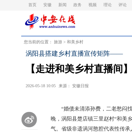
首页
安徽
新闻
政务
视频
理论
评论
您当前的位置：
旅游
>
和美乡村
涡阳县搭建乡村直播宣传矩阵——
【走进和美乡村直播间
2026-05-18 10:05
来源： 安徽日报
“婚债未清添孙费，二老愁闷找儿
晚，涡阳县楚店镇三里赵村“和美
气。省级非遗涡河憨腔代表性传承