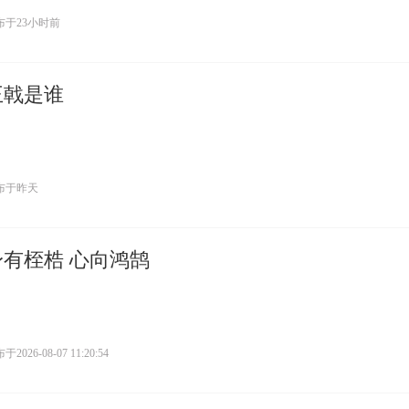
布于
23小时前
王戟是谁
布于
昨天
身有桎梏 心向鸿鹄
布于
2026-08-07 11:20:54