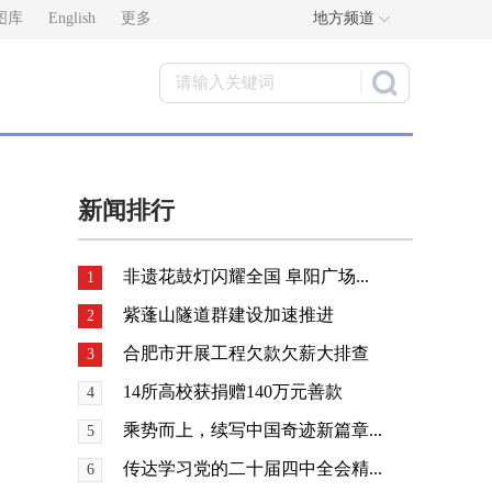
图库
English
更多
地方频道
新闻排行
非遗花鼓灯闪耀全国 阜阳广场...
1
紫蓬山隧道群建设加速推进
2
合肥市开展工程欠款欠薪大排查
3
14所高校获捐赠140万元善款
4
乘势而上，续写中国奇迹新篇章...
5
传达学习党的二十届四中全会精...
6