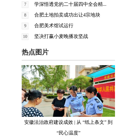
学深悟透党的二十届四中全会精...
7
合肥土地拍卖成功出让4宗地块
8
合肥美术馆试运行
9
坚决打赢小麦晚播攻坚战
10
热点图片
安徽法治政府建设成效 | 从 “纸上条文” 到
“民心温度”