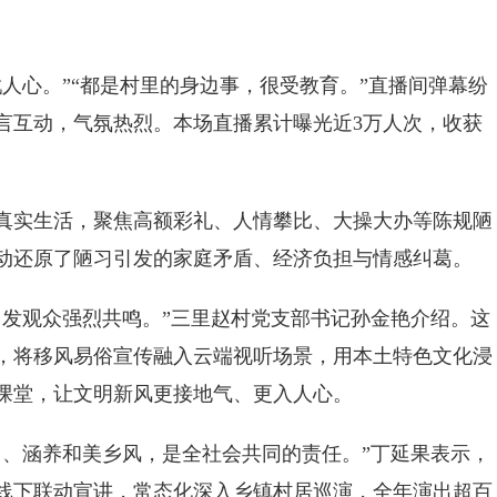
心。”“都是村里的身边事，很受教育。”直播间弹幕纷
言互动，气氛热烈。本场直播累计曝光近3万人次，收获
实生活，聚焦高额彩礼、人情攀比、大操大办等陈规陋
动还原了陋习引发的家庭矛盾、经济负担与情感纠葛。
发观众强烈共鸣。”三里赵村党支部书记孙金艳介绍。这
，将移风易俗宣传融入云端视听场景，用本土特色文化浸
课堂，让文明新风更接地气、更入人心。
、涵养和美乡风，是全社会共同的责任。”丁延果表示，
线下联动宣讲，常态化深入乡镇村居巡演，全年演出超百