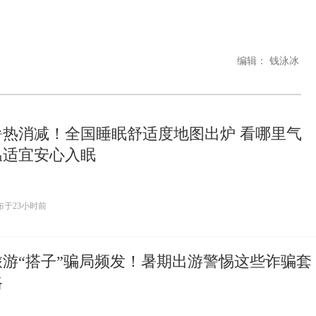
编辑： 钱泳冰
暑热消减！全国睡眠舒适度地图出炉 看哪里气
温适宜安心入眠
布于
23小时前
旅游“搭子”骗局频发！暑期出游警惕这些诈骗套
路