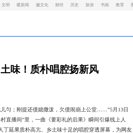
文明
暖新闻
徽文化
财经
历史
旅游
书画
教育
】土味！质朴唱腔扬新风
匀；刚提还债媳撒泼，欠债闹崩上公堂……”5月13日
乡村直播间”里，一曲《要彩礼的后果》瞬间引爆线上人
人丁延果质朴高亢、乡土味十足的唱腔穿透屏幕，为网友