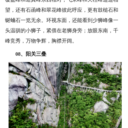
望，还有石函峰和翠花峰彼此呼应，更有鼓槌石和
蜒蛐石一览无余。环视东面，还能看到少狮峰像一
头温驯的小狮子，紧偎在老狮身旁；放眼东南，千
峰竞秀，万物争辉，胸襟开阔。
0
8、
阳关三叠