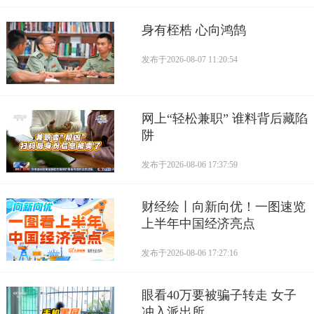
身有桎梏 心向鸿鹄
发布于
2026-08-07 11:20:54
网上“轻松兼职” 谁料背后藏陷
阱
发布于
2026-08-06 17:37:59
财经绘丨向新向优！一图速览
上半年中国经济亮点
发布于
2026-08-06 17:27:16
眼看40万要被骗子转走 女子
冲入派出所