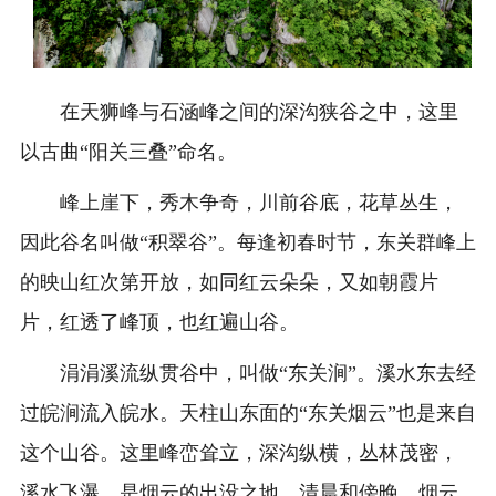
在天狮峰与石涵峰之间的深沟狭谷之中，这里
以古曲“阳关三叠”命名。
峰上崖下，秀木争奇，川前谷底，花草丛生，
因此谷名叫做“积翠谷”。每逢初春时节，东关群峰上
的映山红次第开放，如同红云朵朵，又如朝霞片
片，红透了峰顶，也红遍山谷。
涓涓溪流纵贯谷中，叫做“
东关涧
”。溪水东去经
过皖涧流入皖水。天柱山东面的“东关烟云”也是来自
这个山谷。这里峰峦耸立，深沟纵横，丛林茂密，
溪水飞瀑，是烟云的出没之地。清晨和傍晚，烟云