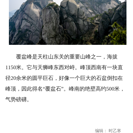
覆盆峰是天柱山东关的重要山峰之一，海拔
1150米。它与天狮峰东西对峙。峰顶西南有一块直
径20余米的圆平巨石，好像一个巨大的石盆倒扣在
峰顶，因此得名“覆盆石”。峰南的绝壁高约500米，
气势磅礴。
编辑： 时乙寒