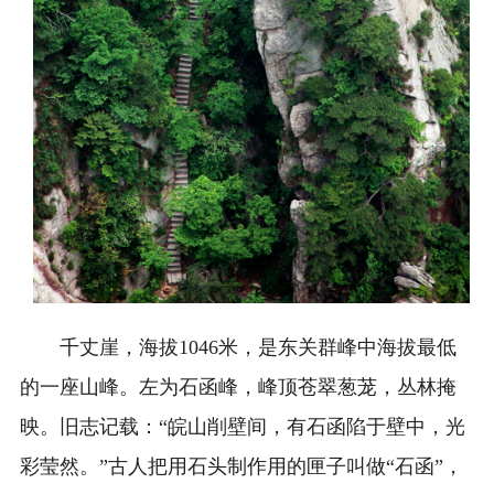
千丈崖，海拔1046米，是东关群峰中海拔最低
的一座山峰。左为石函峰，峰顶苍翠葱茏，丛林掩
映。旧志记载：“皖山削壁间，有石函陷于壁中，光
彩莹然。”古人把用石头制作用的匣子叫做“石函”，