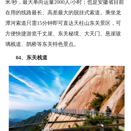
米/秒，最大单向运量2000人/小时；也是安徽省目前
在用的线路最长、高差最大的脱挂式索道。乘坐龙
潭河索道只需15分钟即可直达天柱山东关景区，可
方便快捷游览
千丈崖
、东关秘境、大天门、悬崖玻
璃栈道、鹊桥等东关特色景点‌。
0
4、
东关栈道