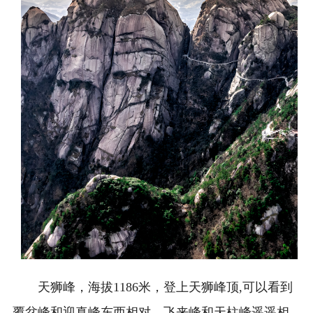
天狮峰，海拔1186米，登上天狮峰顶,可以看到
覆盆峰和迎真峰东西相对，飞来峰和天柱峰遥遥相