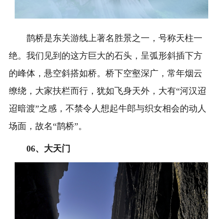
鹊桥是东关游线上著名胜景之一，号称天柱一
绝。我们见到的这方巨大的石头，呈弧形斜插下方
的峰体，悬空斜搭如桥。桥下空壑深广，常年烟云
缭绕，大家扶栏而行，犹如飞身天外，大有“河汉迢
迢暗渡”之感，不禁令人想起牛郎与织女相会的动人
场面，故名“鹊桥”。
0
6、
大天门