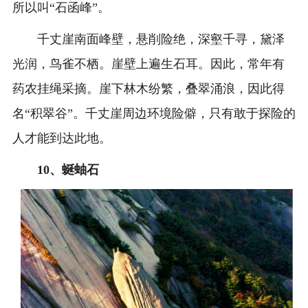
所以叫“石函峰”。
千丈崖南面峰壁，悬削险绝，深壑千寻，黛泽
光润，鸟雀不栖。崖壁上遍生石耳。因此，常年有
药农挂绳采摘。崖下林木纷繁，叠翠涌浪，因此得
名“积翠谷”。千丈崖周边环境险僻，只有敢于探险的
人才能到达此地。
10、
蜒蚰石