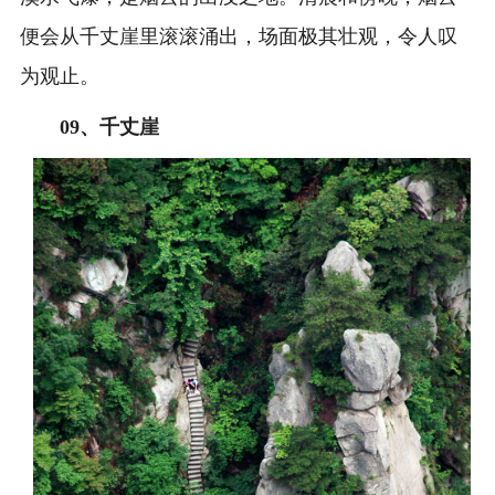
便会从千丈崖里滚滚涌出，场面极其壮观，令人叹
为观止。
09、
千丈崖