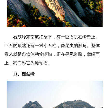
石鼓峰
东南坡绝壁下，有一巨石趴在峰壁上，
巨石的顶端还有一对小石柱，像昆虫的触角。整体
看来就是条软体动物蜒蚰，正在寻觅道路，攀缘而
上。我们称它为蜒蚰石。
11、
覆盆峰